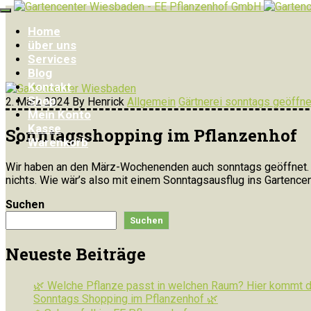
Home
über uns
Services
Blog
Kontakt
Shop
2. März 2024
By Henrick
Allgemein
Gärtnerei sonntags geöffne
Mein Konto
Kasse
Sonntagsshopping im Pflanzenhof
Warenkorb
Wir haben an den März-Wochenenden auch sonntags geöffnet. Da
nichts. Wie wär’s also mit einem Sonntagsausflug ins Gartencen
Suchen
Suchen
Neueste Beiträge
🌿 Welche Pflanze passt in welchen Raum? Hier kommt de
Sonntags Shopping im Pflanzenhof 🌿