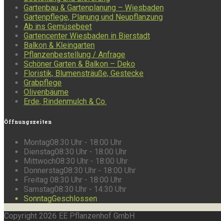
Gartenbau & Gartenplanung – Wiesbaden
Gartenpflege, Planung und Neupflanzung
Ab ins Gemüsebeet
Gartencenter Wiesbaden in Bierstadt
Balkon & Kleingarten
Pflanzenbestellung / Anfrage
Schöner Garten & Balkon – Deko
Floristik, Blumensträuße, Gestecke
Grabpflege
Olivenbäume
Erde, Rindenmulch & Co.
Öffnungszeiten
Montag
08:30 Uhr - 18:00 Uhr
Dienstag
08:30 Uhr - 18:00 Uhr
Mittwoch
08:30 Uhr - 18:00 Uhr
Donnerstag
08:30 Uhr - 18:00 Uhr
Freitag
08:30 Uhr - 18:00 Uhr
Samstag
08:30 Uhr - 14:30 Uhr
Sonntag
Geschlossen
Copyright 2026 EE Pflanzenhof GmbH