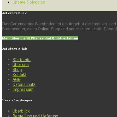
Unsere Polygalas
Auf
einen Blick
Das Gartencenter Wiesbaden ist ein Angebot der familien- und 
Gartencenter, einen Online-Shop und unterschiedlichste Dienst
Mehr über die EE Pflanzenhof GmbH erfahren
Auf
einen Klick
Startseite
Über uns
Shop
Kontakt
AGB
Datenschutz
Impressum
Unsere
Leistungen
Überblick
Bestellung und Lieferung