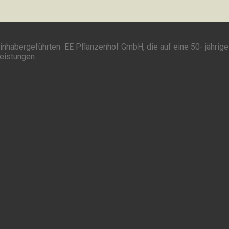
inhabergeführten EE Pflanzenhof GmbH, die auf eine 50- jährige
leistungen.