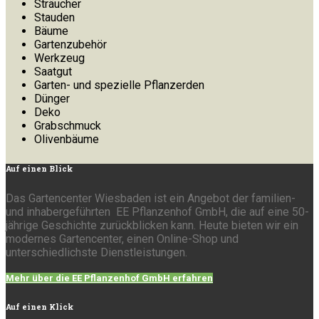
Sträucher
Stauden
Bäume
Gartenzubehör
Werkzeug
Saatgut
Garten- und spezielle Pflanzerden
Dünger
Deko
Grabschmuck
Olivenbäume
Auf
einen Blick
Das Gartencenter Wiesbaden ist ein Angebot der familien-
und inhabergeführten EE Pflanzenhof GmbH, die auf eine 50-
jährige Geschichte zurückblicken kann. Heute bieten wir ein
modernes Gartencenter, einen Online-Shop und
unterschiedlichste Dienstleistungen.
Mehr über die EE Pflanzenhof GmbH erfahren
Auf
einen Klick