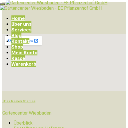
Home
über uns
Services
Blog
Kontakt
Shop
Mein Konto
Kasse
Warenkorb
Hier finden Sie uns
Gartencenter Wiesbaden
Überblick