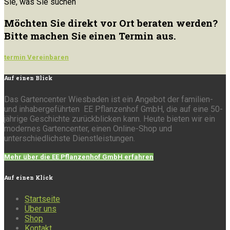
Sie, was Sie suchen
Möchten Sie direkt vor Ort beraten werden?
Bitte machen Sie einen Termin aus.
termin Vereinbaren
Auf
einen Blick
Das Gartencenter Wiesbaden ist ein Angebot der familien-
und inhabergeführten EE Pflanzenhof GmbH, die auf eine 50-
jährige Geschichte zurückblicken kann. Heute bieten wir ein
modernes Gartencenter, einen Online-Shop und
unterschiedlichste Dienstleistungen.
Mehr über die EE Pflanzenhof GmbH erfahren
Auf
einen Klick
Startseite
Über uns
Shop
Kontakt