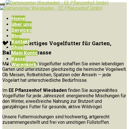
Home
über uns
Services
Blog
Kontakt
🐦 Hochwertiges Vogelfutter für Garten,
Shop
Balkon & Terrasse
Mein Konto
Kasse
Mit dem richtigen Vogelfutter schaffen Sie einen lebendigen
Warenkorb
Garten und unterstützen gleichzeitig die heimische Vogelwelt.
Ob Meisen, Rotkehlchen, Spatzen oder Amseln — jede
Vogelart hat unterschiedliche Bedürfnisse.
Im
EE Pflanzenhof Wiesbaden
finden Sie ausgewähltes
Vogelfutter für jede Jahreszeit: energiereiche Mischungen für
den Winter, eiweißreiche Nahrung zur Brutzeit und
ganzjähriges Futter für gesunde, aktive Wildvögel.
Unsere Futtermischungen sind hochwertig, artgerecht
zusammengestellt und frei von unnötigen Füllstoffen.