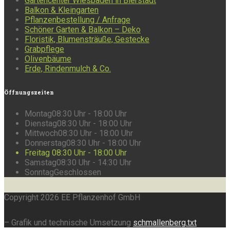
Gartencenter Wiesbaden in Bierstadt
Balkon & Kleingarten
Pflanzenbestellung / Anfrage
Schöner Garten & Balkon – Deko
Floristik, Blumensträuße, Gestecke
Grabpflege
Olivenbäume
Erde, Rindenmulch & Co.
Öffnungszeiten
Montag
08:30 Uhr - 18:00 Uhr
Dienstag
08:30 Uhr - 18:00 Uhr
Mittwoch
08:30 Uhr - 18:00 Uhr
Donnerstag
08:30 Uhr - 18:00 Uhr
Freitag
08:30 Uhr - 18:00 Uhr
Samstag
08:30 Uhr - 14:30 Uhr
Sonntag
Geschlossen
Copyright 2026 EE Pflanzenhof GmbH
– Grafik und technische Umsetzung
schmallenberg.txt