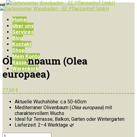
Home
über uns
Services
Blog
Kontakt
Shop
Mein Konto
Olivenbaum (Olea
Kasse
Warenkorb
europaea)
27,50
€
Aktuelle Wuchshöhe: c.a 50-60cm
Mediterraner Olivenbaum (
Olea europaea
) mit
charaktervollem Wuchs
Ideal für Terrasse, Balkon, Garten oder Wintergarten
Lieferzeit: 2–4 Werktage 🌿
Olivenbaum