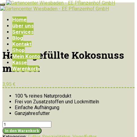
Home
über uns
Services
Blog
Kontakt
Shop
Halbe gefüllte Kokosnuss
Mein Konto
Kasse
mit Fett
Warenkorb
3,95
€
100 % reines Naturprodukt
Frei von Zusatzstoffen und Lockmitteln
Einfache Aufhängung
Ganzjahresfutter
Halbe
gefüllte
In den Warenkorb
Kokosnuss
Kategorien:
Futter
,
Spezialitäten
,
Vogelfutter