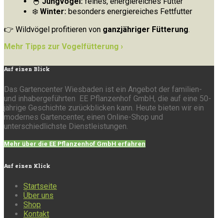
🐣
Jungvögel:
feines, energiereiches Futter
❄️
Winter:
besonders energiereiches Fettfutter
👉 Wildvögel profitieren von
ganzjähriger Fütterung
.
Mehr Tipps zur Vogelfütterung ›
Auf
einen Blick
Das Gartencenter Wiesbaden ist ein Angebot der familien-
und inhabergeführten EE Pflanzenhof GmbH, die auf eine 50-
jährige Geschichte zurückblicken kann. Heute bieten wir ein
modernes Gartencenter, einen Online-Shop und
unterschiedlichste Dienstleistungen.
Mehr über die EE Pflanzenhof GmbH erfahren
Auf
einen Klick
Startseite
Über uns
Shop
Kontakt