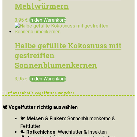
Mehlwürmern
3,95
€
In den Warenkorb
Halbe gefüllte Kokosnuss mit
gestreiften
Sonnenblumenkernen
3,95
€
In den Warenkorb
EE
Pflanzenhof’s Vogelfutter-Ratgeber
🕊 Vogelfutter richtig auswählen
🐦
Meisen & Finken:
Sonnenblumenkerne &
Fettfutter
🐤
Rotkehlchen:
Weichfutter & Insekten