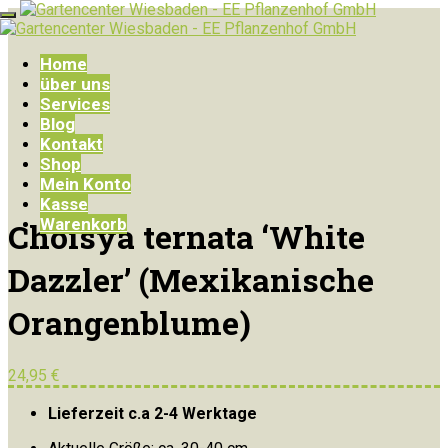
Home
über uns
Services
Blog
Kontakt
Shop
Mein Konto
Kasse
Warenkorb
Choisya ternata ‘White
Dazzler’ (Mexikanische
Orangenblume)
24,95
€
Lieferzeit c.a 2-4 Werktage