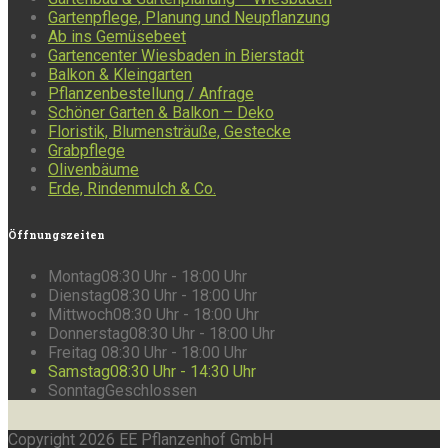
Gartenpflege, Planung und Neupflanzung
Ab ins Gemüsebeet
Gartencenter Wiesbaden in Bierstadt
Balkon & Kleingarten
Pflanzenbestellung / Anfrage
Schöner Garten & Balkon – Deko
Floristik, Blumensträuße, Gestecke
Grabpflege
Olivenbäume
Erde, Rindenmulch & Co.
Öffnungszeiten
Montag
08:30 Uhr - 18:00 Uhr
Dienstag
08:30 Uhr - 18:00 Uhr
Mittwoch
08:30 Uhr - 18:00 Uhr
Donnerstag
08:30 Uhr - 18:00 Uhr
Freitag
08:30 Uhr - 18:00 Uhr
Samstag
08:30 Uhr - 14:30 Uhr
Sonntag
Geschlossen
Copyright 2026 EE Pflanzenhof GmbH