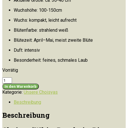
Aktuelle Größe: ca. 30-40 cm
Wuchshöhe: 100-150cm
Wuchs: kompakt, leicht aufrecht
Blütenfarbe: strahlend weiß
Blütezeit: April–Mai, meist zweite Blüte
Duft: intensiv
Besonderheit: feines, schmales Laub
Vorrätig
Choisya
ternata
In den Warenkorb
‘White
Kategorie:
Unsere Choisyas
Dazzler’
(Mexikanische
Beschreibung
Orangenblume)
Menge
Beschreibung