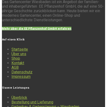
Das Gartencenter Wiesbaden ist ein Angebot der familien-
und inhabergeführten EE Pflanzenhof GmbH, die auf eine 50-
jährige Geschichte zurückblicken kann. Heute bieten wir ein
modernes Gartencenter, einen Online-Shop und
unterschiedlichste Dienstleistungen.
Mehr über die EE Pflanzenhof GmbH erfahren
Auf
einen Klick
Startseite
Über uns
Shop
Kontakt
AGB
Datenschutz
Impressum
Unsere
Leistungen
Überblick
Bestellung und Lieferung
Gartenbau & Gartenplanung – Wiesbaden