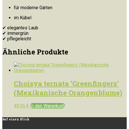
für moderne Gärten
im Kübel
✔ elegantes Laub
✔ immergrün
✔ pflegeleicht
Ähnliche Produkte
Choisya ternata ‘Greenfingers’
(Mexikanische Orangenblume)
49,95
€
In den Warenkorb
Auf
einen Blick