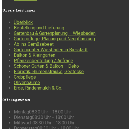
Unsere
Leistungen
Überblick
Bestellung und Lieferung
Gartenbau & Gartenplanung – Wiesbaden
Gartenpflege, Planung und Neupflanzung
Ab ins Gemüsebeet
Gartencenter Wiesbaden in Bierstadt
Balkon & Kleingarten
Pflanzenbestellung / Anfrage
Schöner Garten & Balkon – Deko
Floristik, Blumensträuße, Gestecke
Grabpflege
Olivenbäume
Erde, Rindenmulch & Co.
Öffnungszeiten
Montag
08:30 Uhr - 18:00 Uhr
Dienstag
08:30 Uhr - 18:00 Uhr
Mittwoch
08:30 Uhr - 18:00 Uhr
Donnerstag
08:30 Uhr - 18:00 Uhr