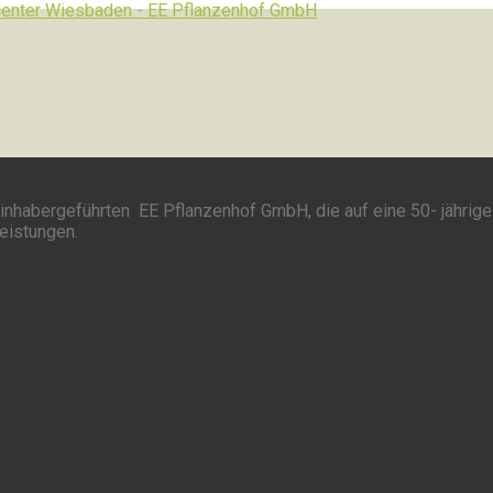
inhabergeführten EE Pflanzenhof GmbH, die auf eine 50- jährige
leistungen.