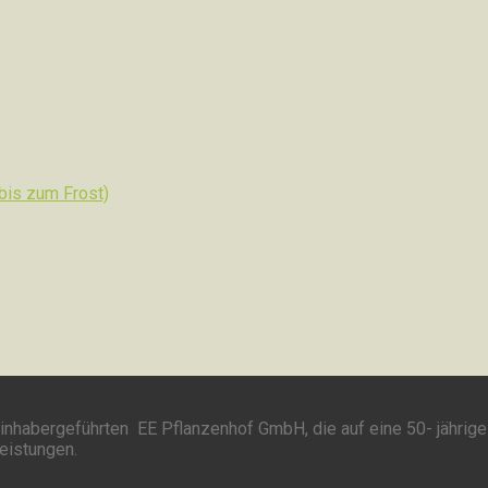
 bis zum Frost)
inhabergeführten EE Pflanzenhof GmbH, die auf eine 50- jährige
leistungen.