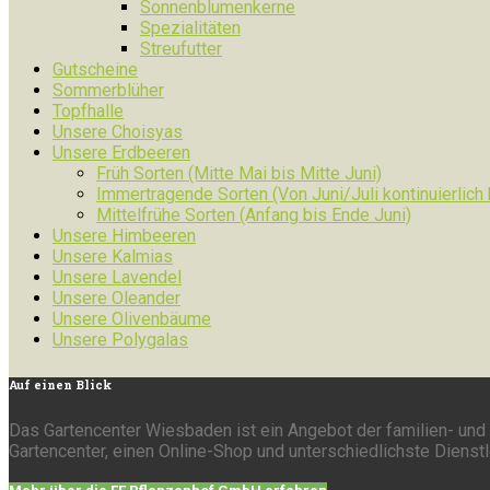
Sonnenblumenkerne
Spezialitäten
Streufutter
Gutscheine
Sommerblüher
Topfhalle
Unsere Choisyas
Unsere Erdbeeren
Früh Sorten (Mitte Mai bis Mitte Juni)
Immertragende Sorten (Von Juni/Juli kontinuierlich
Mittelfrühe Sorten (Anfang bis Ende Juni)
Unsere Himbeeren
Unsere Kalmias
Unsere Lavendel
Unsere Oleander
Unsere Olivenbäume
Unsere Polygalas
Auf
einen Blick
Das Gartencenter Wiesbaden ist ein Angebot der familien- und 
Gartencenter, einen Online-Shop und unterschiedlichste Dienst