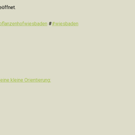
eöffnet.
pflanzenhofwiesbaden
#
#wiesbaden
ine kleine Orientierung: