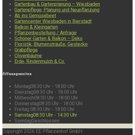
Gartenbau & Gartenplanung – Wiesbaden
Gartenpflege, Planung und Neupflanzung
Ab ins Gemüsebeet
Gartencenter Wiesbaden in Bierstadt
Balkon & Kleingarten
Pflanzenbestellung / Anfrage
Schöner Garten & Balkon – Deko
Floristik, Blumensträuße, Gestecke
Grabpflege
Olivenbäume
Erde, Rindenmulch & Co.
Öffnungszeiten
Montag
08:30 Uhr - 18:00 Uhr
Dienstag
08:30 Uhr - 18:00 Uhr
Mittwoch
08:30 Uhr - 18:00 Uhr
Donnerstag
08:30 Uhr - 18:00 Uhr
Freitag
08:30 Uhr - 18:00 Uhr
Samstag
08:30 Uhr - 14:30 Uhr
Sonntag
Geschlossen
Copyright 2026 EE Pflanzenhof GmbH