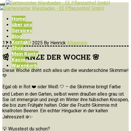
Home
über uns
Services
Blog
Kontakt
11. November 2025
By Henrick
Allgemein
Shop
Mein Konto
🌸 PFLANZE DER WOCHE 🌸
Kasse
Warenkorb
Diese Woche dreht sich alles um die wunderschöne Skimmie!
💚
Egal ob in Rot ❤️ oder Weiß 🤍 – die Skimmie bringt Farbe
und Leben in den Garten, selbst wenn draußen alles grau ist.
Sie ist immergrün und zeigt im Winter ihre hübschen Knospen,
die bis zum Frühjahr halten. Oder die Frucht-Skimmie mit
knallroten Beeren. Ein echter Hingucker in der kalten
Jahreszeit ❄️✨
💡 Wusstest du schon?