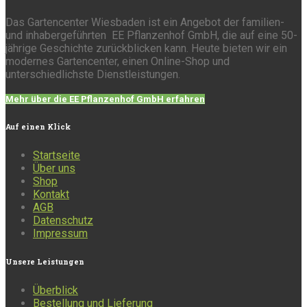
Das Gartencenter Wiesbaden ist ein Angebot der familien-
und inhabergeführten EE Pflanzenhof GmbH, die auf eine 50-
jährige Geschichte zurückblicken kann. Heute bieten wir ein
modernes Gartencenter, einen Online-Shop und
unterschiedlichste Dienstleistungen.
Mehr über die EE Pflanzenhof GmbH erfahren
Auf
einen Klick
Startseite
Über uns
Shop
Kontakt
AGB
Datenschutz
Impressum
Unsere
Leistungen
Überblick
Bestellung und Lieferung